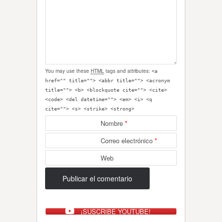
You may use these
HTML
tags and attributes:
<a
href="" title=""> <abbr title=""> <acronym
title=""> <b> <blockquote cite=""> <cite>
<code> <del datetime=""> <em> <i> <q
cite=""> <s> <strike> <strong>
Nombre
*
Correo electrónico
*
Web
¡SUSCRIBE YOUTUBE!