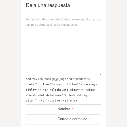
Deja una respuesta
Tu dirección de correo electrónico no será publicada.
Los
campos obligatorios están marcados con
*
You may use these
HTML
tags and attributes:
<a
href="" title=""> <abbr title=""> <acronym
title=""> <b> <blockquote cite=""> <cite>
<code> <del datetime=""> <em> <i> <q
cite=""> <s> <strike> <strong>
Nombre
*
Correo electrónico
*