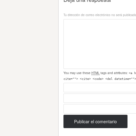
Tu dirección de correo electrónico no será publicad
You may use these
HTML
tags and attributes:
<a h
cite=""> <cite> <code> <del datetime=""