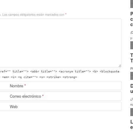
a.
Los campos obligatorios están marcados con
*
ref="" title=""> <abbr title=""> <acronym title=""> <b> <blockquote
> <em> <i> <q cite=""> <s> <strike> <strong>
Nombre
*
Correo electrónico
*
Web