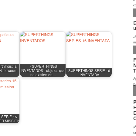
rthings: la
⚡SUPERTHINGS
 Halloween
INVENTADOS - objetos que
SUPERTHINGS SERIE 16
…
no existen en…
INVENTADA
SERIE 15 -
R MISSION