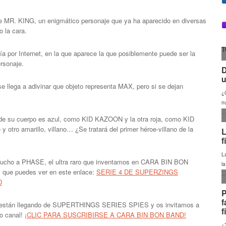
de MR. KING, un enigmático personaje que ya ha aparecido en diversas
 la cara.
T
ía por Internet, en la que aparece la que posiblemente puede ser la
rsonaje.
e llega a adivinar que objeto representa MAX, pero si se dejan
 de su cuerpo es azul, como KID KAZOON y la otra roja, como KID
 otro amarillo, villano… ¿Se tratará del primer héroe-villano de la
 mucho a PHASE, el ultra raro que inventamos en CARA BIN BON
que puedes ver en este enlace:
SERIE 4 DE SUPERZINGS
D
e están llegando de SUPERTHINGS SERIES SPIES y os invitamos a
ro canal!
¡CLIC PARA SUSCRIBIRSE A CARA BIN BON BAND!