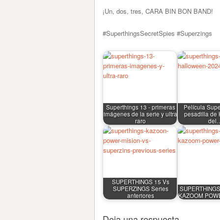
¡Un, dos, tres, CARA BIN BON BAND!
#SuperthingsSecretSpies #Superzings
Superthings 13 - primeras
Película Supe
imágenes de la serie y ultra
pesadilla de
raro
del
SUPERTHINGS 15 Vs
SUPERZINGS Series
SUPERTHINGS 
anteriores
KAZOOM POWE
Deja una respuesta