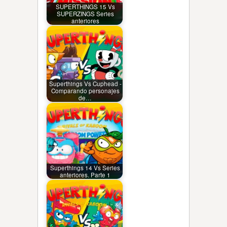
SUPERTHINGS 15 Vs
SUPERZINGS Series
anteriores
Superthings Vs Cuphead -
Comparando personajes
de…
Superthings 14 Vs Series
anteriores. Parte 1