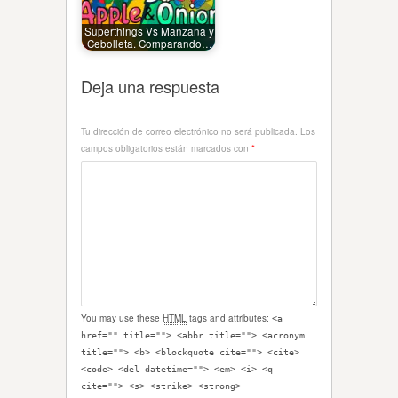
Superthings Vs Manzana y
Cebolleta. Comparando…
Deja una respuesta
Tu dirección de correo electrónico no será publicada.
Los
campos obligatorios están marcados con
*
You may use these
HTML
tags and attributes:
<a
href="" title=""> <abbr title=""> <acronym
title=""> <b> <blockquote cite=""> <cite>
<code> <del datetime=""> <em> <i> <q
cite=""> <s> <strike> <strong>