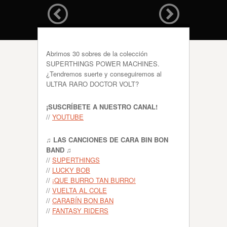
Abrimos 30 sobres de la colección
SUPERTHINGS POWER MACHINES.
¿Tendremos suerte y conseguiremos al
ULTRA RARO DOCTOR VOLT?
¡SUSCRÍBETE A NUESTRO CANAL!
//
YOUTUBE
♫ LAS CANCIONES DE CARA BIN BON
BAND ♫
//
SUPERTHINGS
//
LUCKY BOB
//
¡QUE BURRO TAN BURRO!
//
VUELTA AL COLE
//
CARABÍN BON BAN
//
FANTASY RIDERS