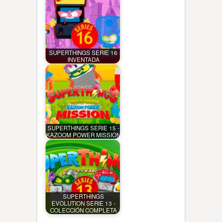
SUPERTHINGS SERIE 16
INVENTADA
SUPERTHINGS SERIE 15 -
KAZOOM POWER MISSION
SUPERTHINGS
EVOLUTION SERIE 13 -
COLECCIÓN COMPLETA