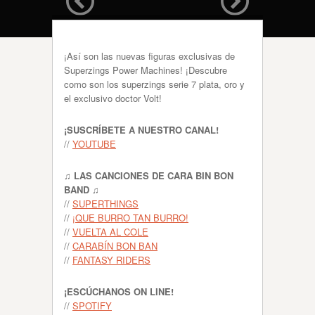
¡Así son las nuevas figuras exclusivas de
Superzings Power Machines! ¡Descubre
como son los superzings serie 7 plata, oro y
el exclusivo doctor Volt!
¡SUSCRÍBETE A NUESTRO CANAL!
//
YOUTUBE
♫ LAS CANCIONES DE CARA BIN BON
BAND ♫
//
SUPERTHINGS
//
¡QUE BURRO TAN BURRO!
//
VUELTA AL COLE
//
CARABÍN BON BAN
//
FANTASY RIDERS
¡ESCÚCHANOS ON LINE!
//
SPOTIFY