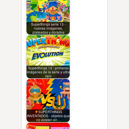
Superthings serie 13 -
nuevas imágenes,
plateados y dorados
Superthings 13 - primeras
imágenes de la serie y ultra
raro
SUPERTHINGS
INVENTADOS - objetos que
no existen en…