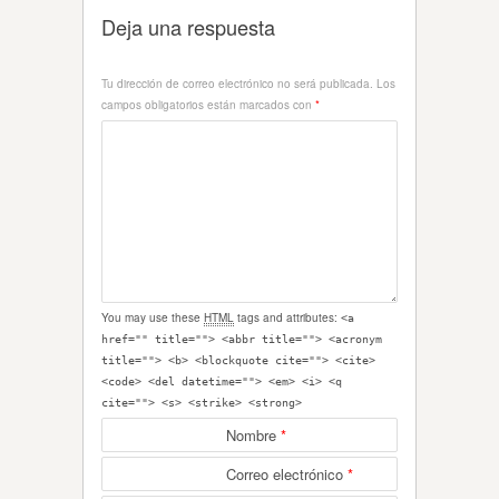
Deja una respuesta
Tu dirección de correo electrónico no será publicada.
Los
campos obligatorios están marcados con
*
You may use these
HTML
tags and attributes:
<a
href="" title=""> <abbr title=""> <acronym
title=""> <b> <blockquote cite=""> <cite>
<code> <del datetime=""> <em> <i> <q
cite=""> <s> <strike> <strong>
Nombre
*
Correo electrónico
*