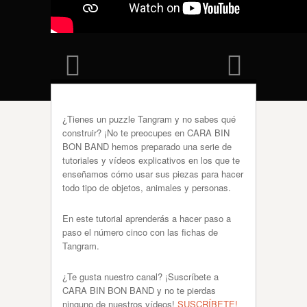
¿Tienes un puzzle Tangram y no sabes qué
construir? ¡No te preocupes en CARA BIN
BON BAND hemos preparado una serie de
tutoriales y vídeos explicativos en los que te
enseñamos cómo usar sus piezas para hacer
todo tipo de objetos, animales y personas.
En este tutorial aprenderás a hacer paso a
paso el número cinco con las fichas de
Tangram.
¿Te gusta nuestro canal? ¡Suscríbete a
CARA BIN BON BAND y no te pierdas
ninguno de nuestros vídeos!
SUSCRÍBETE!