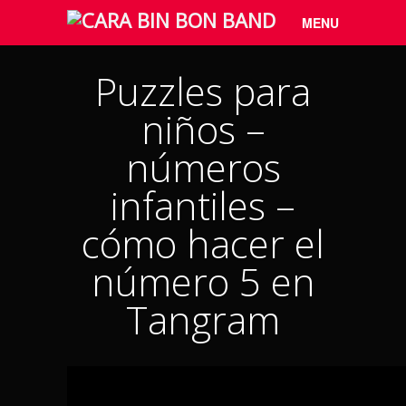
Menu
Skip to
MENU
content
Puzzles para
niños –
números
infantiles –
cómo hacer el
número 5 en
Tangram