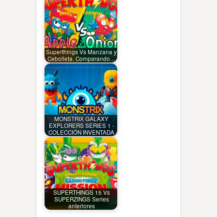
Superthings Vs Manzana y
Cebolleta. Comparando…
MONSTRIX GALAXY
EXPLORERS SERIES 1 -
COLECCIÓN INVENTADA
SUPERTHINGS 15 Vs
SUPERZINGS Series
anteriores