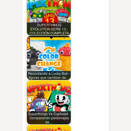
SUPERTHINGS
EVOLUTION SERIE 13 -
COLECCIÓN COMPLETA
Recordando a Lucky Bob -
figuras que cambian de…
Superthings Vs Cuphead -
Comparando personajes
de…