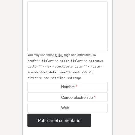
You may use these
HTML
tags and attributes:
<a
href="" title=""> <abbr title=""> <acronym
title=""> <b> <blockquote cite=""> <cite>
<code> <del datetime=""> <em> <i> <q
cite=""> <s> <strike> <strong>
Nombre
*
Correo electrónico
*
Web