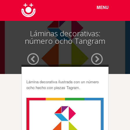
Menu
Skip to
MENU
content
Láminas decorativas:
número ocho Tangram
Lámina decorativa ilustrada con un número
ocho hecho con piezas Tagram.