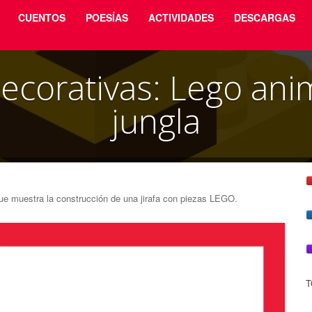
CUENTOS
POESÍAS
ACTIVIDADES
DESCARGAS
ecorativas: Lego anim
jungla
que muestra la construcción de una jirafa con piezas LEGO.
T