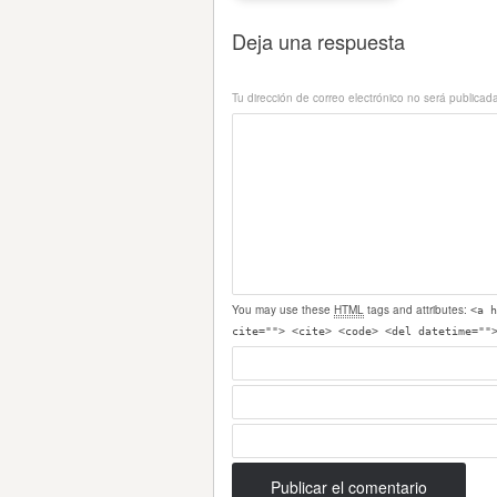
Deja una respuesta
Tu dirección de correo electrónico no será publicad
You may use these
HTML
tags and attributes:
<a h
cite=""> <cite> <code> <del datetime=""