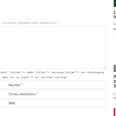
a.
Los campos obligatorios están marcados con
*
ref="" title=""> <abbr title=""> <acronym title=""> <b> <blockquote
> <em> <i> <q cite=""> <s> <strike> <strong>
Nombre
*
Correo electrónico
*
Web